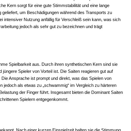
he Kern sorgt für eine gute Stimmstabilität und eine lange
g geliefert, um Beschädigungen während des Transports zu
i intensiver Nutzung anfällig für Verschleiß sein kann, was sich
rarbeitung jedoch als sehr gut zu bezeichnen und trägt
me Spielbarkeit aus. Durch ihren synthetischen Kern sind sie
 jüngere Spieler von Vorteil ist. Die Saiten reagieren gut auf
 Die Ansprache ist prompt und direkt, was das Spielen von
ten jedoch als etwas zu „schwammig“ im Vergleich zu härteren
Belastung der Finger führt. Insgesamt bieten die Dominant Saiten
eschrittenen Spielern entgegenkommt.
bekannt. Nach einer kurzen Einspielzeit halten sie die Stimmung