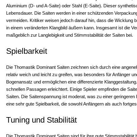
Aluminium (D- und A-Saite) oder Stahl (E-Saite). Dieser synthetisc
Lebensdauer. Die Saiten werden in einer schützenden Verpackun
vermeiden. Kritiker weisen jedoch darauf hin, dass die Wicklung be
in einem veränderten Klangbild äußern kann. Insgesamt ist die Ve
maßgeblich zur Langlebigkeit und Stimmstabilität der Saiten bei.
Spielbarkeit
Die Thomastik Dominant Saiten zeichnen sich durch eine angeneh
relativ weich und leicht zu greifen, was besonders für Anfänger und
Bogenansatz und ermöglichen eine differenzierte Klanggestaltung.
schnellen Passagen erleichtert. Einige Spieler empfinden die Sai
Saiten. Die Saitenspannung ist moderat, was zu einer geringeren 
eine sehr gute Spielbarkeit, die sowohl Anfängern als auch fortg
Tuning und Stabilität
Die Thomastik Dominant Saiten sind für ihre gute Stimmstabilität 