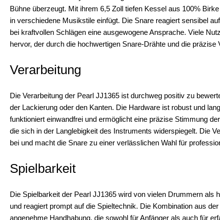
Bühne überzeugt. Mit ihrem 6,5 Zoll tiefen Kessel aus 100% Birke 
in verschiedene Musikstile einfügt. Die Snare reagiert sensibel a
bei kraftvollen Schlägen eine ausgewogene Ansprache. Viele Nutz
hervor, der durch die hochwertigen Snare-Drähte und die präzise V
Verarbeitung
Die Verarbeitung der Pearl JJ1365 ist durchweg positiv zu bewerten
der Lackierung oder den Kanten. Die Hardware ist robust und lang
funktioniert einwandfrei und ermöglicht eine präzise Stimmung der
die sich in der Langlebigkeit des Instruments widerspiegelt. Die 
bei und macht die Snare zu einer verlässlichen Wahl für professio
Spielbarkeit
Die Spielbarkeit der Pearl JJ1365 wird von vielen Drummern als h
und reagiert prompt auf die Spieltechnik. Die Kombination aus d
angenehme Handhabung, die sowohl für Anfänger als auch für erfah