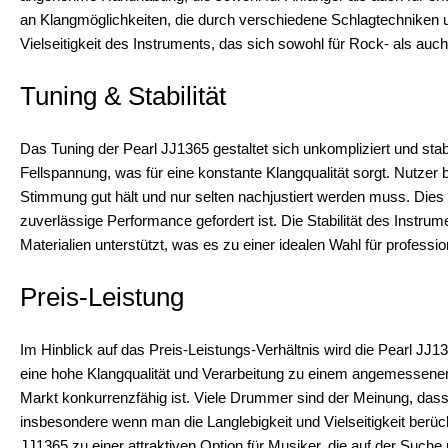
an Klangmöglichkeiten, die durch verschiedene Schlagtechniken 
Vielseitigkeit des Instruments, das sich sowohl für Rock- als auc
Tuning & Stabilität
Das Tuning der Pearl JJ1365 gestaltet sich unkompliziert und sta
Fellspannung, was für eine konstante Klangqualität sorgt. Nutzer 
Stimmung gut hält und nur selten nachjustiert werden muss. Dies ist
zuverlässige Performance gefordert ist. Die Stabilität des Instr
Materialien unterstützt, was es zu einer idealen Wahl für profes
Preis-Leistung
Im Hinblick auf das Preis-Leistungs-Verhältnis wird die Pearl JJ13
eine hohe Klangqualität und Verarbeitung zu einem angemessenen
Markt konkurrenzfähig ist. Viele Drummer sind der Meinung, dass di
insbesondere wenn man die Langlebigkeit und Vielseitigkeit berüc
JJ1365 zu einer attraktiven Option für Musiker, die auf der Suc