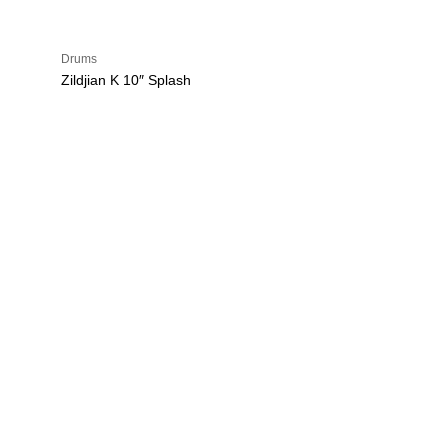
Drums
Zildjian K 10″ Splash
U
h