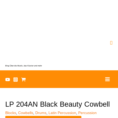
Zum
Inhalt
springen
Suc
Blog Über die Musik, das Klavier und mehr
LP 204AN Black Beauty Cowbell
Blocks
,
Cowbells
,
Drums
,
Latin Percussion
,
Percussion