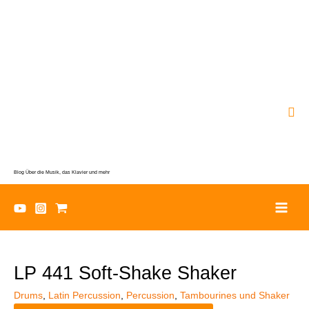
Zum
Inhalt
springen
Suc
Blog Über die Musik, das Klavier und mehr
LP 441 Soft-Shake Shaker
Drums
,
Latin Percussion
,
Percussion
,
Tambourines und Shaker