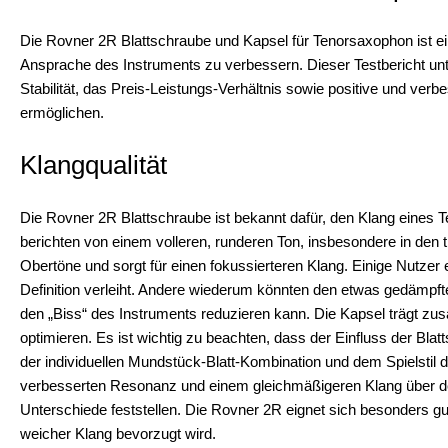
Die Rovner 2R Blattschraube und Kapsel für Tenorsaxophon ist ein
Ansprache des Instruments zu verbessern. Dieser Testbericht unter
Stabilität, das Preis-Leistungs-Verhältnis sowie positive und v
ermöglichen.
Klangqualität
Die Rovner 2R Blattschraube ist bekannt dafür, den Klang eines
berichten von einem volleren, runderen Ton, insbesondere in den ti
Obertöne und sorgt für einen fokussierteren Klang. Einige Nutzer 
Definition verleiht. Andere wiederum könnten den etwas gedämpfte
den „Biss“ des Instruments reduzieren kann. Die Kapsel trägt zusä
optimieren. Es ist wichtig zu beachten, dass der Einfluss der Blat
der individuellen Mundstück-Blatt-Kombination und dem Spielstil d
verbesserten Resonanz und einem gleichmäßigeren Klang über d
Unterschiede feststellen. Die Rovner 2R eignet sich besonders gu
weicher Klang bevorzugt wird.