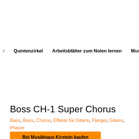
Quintenzirkel
Arbeitsblätter zum Noten lernen
Mus
Boss CH-1 Super Chorus
Bass
,
Boss
,
Chorus
,
Effekte für Gitarre
,
Flanger
,
Gitarre
,
Phaser
Bei Musikhaus Kirstein kaufen