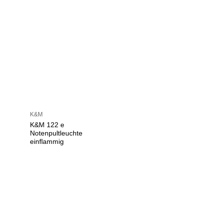
K&M
K&M 122 e
Notenpultleuchte
einflammig