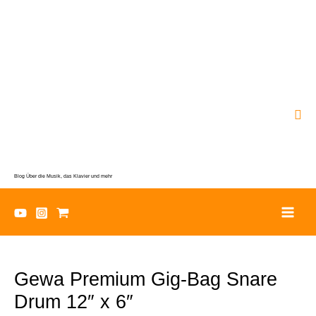
Zum
Inhalt
springen
Suc
Blog Über die Musik, das Klavier und mehr
Gewa Premium Gig-Bag Snare
Drum 12″ x 6″