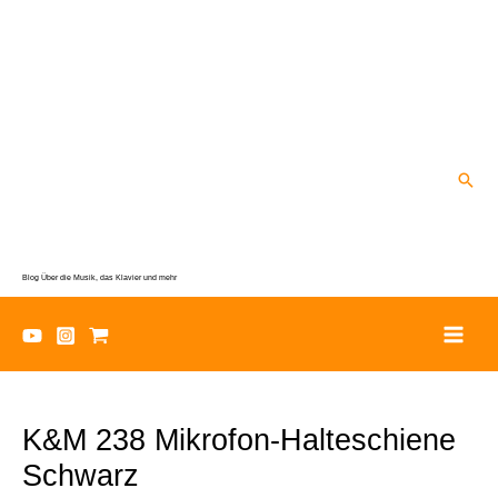
Zum
Inhalt
springen
Suc
Blog Über die Musik, das Klavier und mehr
K&M 238 Mikrofon-Halteschiene
Schwarz