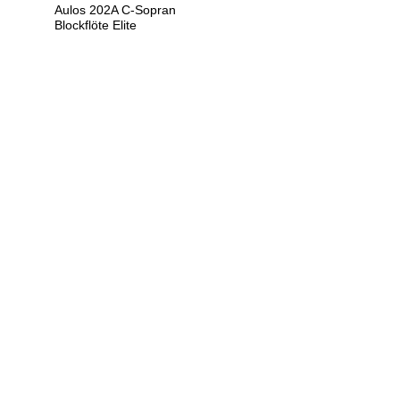
Aulos 202A C-Sopran
Blockflöte Elite
U
h
r
e