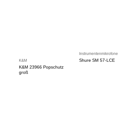
Instrumentenmikrofone
Shure SM 57-LCE
K&M
K&M 23966 Popschutz
groß