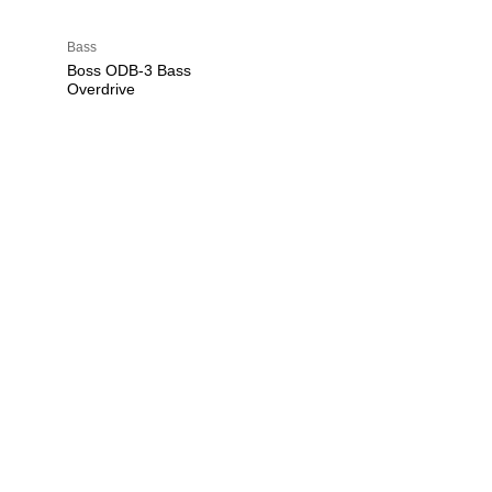
Bass
Boss ODB-3 Bass
Overdrive
U
h