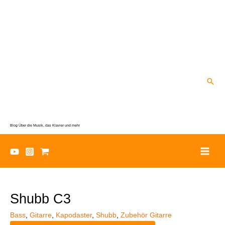
Zum
Inhalt
springen
Suc
Blog Über die Musik, das Klavier und mehr
Shubb C3
Bass
,
Gitarre
,
Kapodaster
,
Shubb
,
Zubehör Gitarre