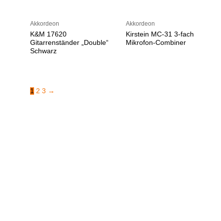
Akkordeon
Akkordeon
K&M 17620
Kirstein MC-31 3-fach
Gitarrenständer „Double“
Mikrofon-Combiner
Schwarz
1
2
3
→