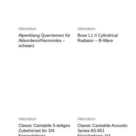
Akkordeon
Akkordeon
Alpenklang Querriemen für
Bose L1 II Cylindrical
Akkordeon/Harmonika –
Radiator – B-Ware
schwarz
Akkordeon
Akkordeon
Classic Cantabile 5-teiliges
Classic Cantabile Acoustic
Zubehörset für 3/4
Series AS-851
Konzertgitarre
Klassikgitarre 4/4