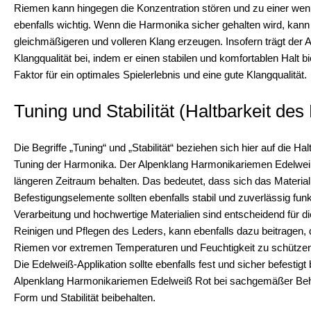
Riemen kann hingegen die Konzentration stören und zu einer wenig
ebenfalls wichtig. Wenn die Harmonika sicher gehalten wird, kann 
gleichmäßigeren und volleren Klang erzeugen. Insofern trägt der
Klangqualität bei, indem er einen stabilen und komfortablen Halt bi
Faktor für ein optimales Spielerlebnis und eine gute Klangqualität.
Tuning und Stabilität (Haltbarkeit de
Die Begriffe „Tuning“ und „Stabilität“ beziehen sich hier auf die 
Tuning der Harmonika. Der Alpenklang Harmonikariemen Edelweiß R
längeren Zeitraum behalten. Das bedeutet, dass sich das Material
Befestigungselemente sollten ebenfalls stabil und zuverlässig fun
Verarbeitung und hochwertige Materialien sind entscheidend für d
Reinigen und Pflegen des Leders, kann ebenfalls dazu beitragen,
Riemen vor extremen Temperaturen und Feuchtigkeit zu schützen,
Die Edelweiß-Applikation sollte ebenfalls fest und sicher befestig
Alpenklang Harmonikariemen Edelweiß Rot bei sachgemäßer Beha
Form und Stabilität beibehalten.