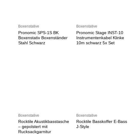
Boxenstative
Boxenstative
Pronomic SPS-1S BK
Pronomic Stage INST-10
Boxenstativ Boxenständer
Instrumentenkabel Klinke
Stahl Schwarz
10m schwarz 5x Set
Boxenstative
Boxenstative
Rocktile Akustikbasstasche
Rocktile Basskoffer E-Bass
– gepolstert mit
J-Style
Rucksackgarnitur