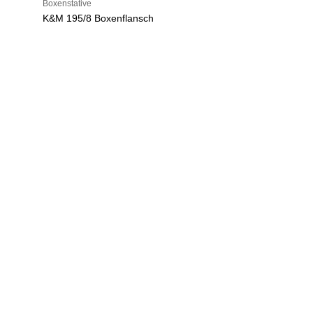
Boxenstative
K&M 195/8 Boxenflansch
U
h
r
e