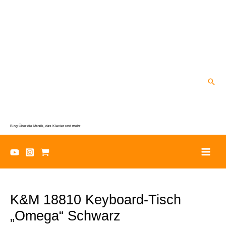
Zum
Inhalt
springen
Suc
Blog Über die Musik, das Klavier und mehr
K&M 18810 Keyboard-Tisch
„Omega“ Schwarz