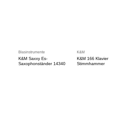
Blasinstrumente
K&M
K&M Saxxy Es-
K&M 166 Klavier
Saxophonständer 14340
Stimmhammer