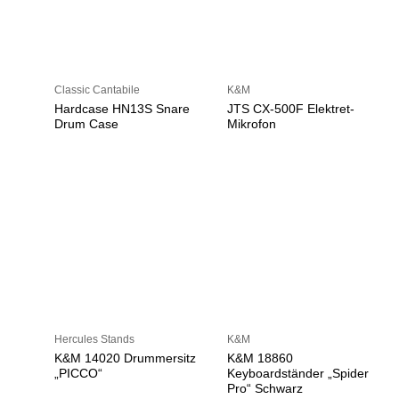
Classic Cantabile
K&M
Hardcase HN13S Snare
JTS CX-500F Elektret-
Drum Case
Mikrofon
Hercules Stands
K&M
K&M 14020 Drummersitz
K&M 18860
„PICCO“
Keyboardständer „Spider
Pro“ Schwarz