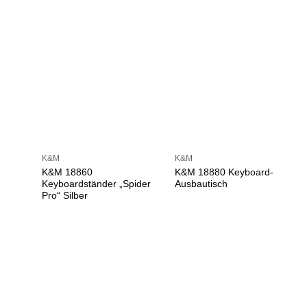
K&M
K&M
K&M 18860
K&M 18880 Keyboard-
Keyboardständer „Spider
Ausbautisch
Pro“ Silber