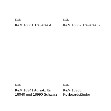
K&M
K&M
K&M 18881 Traverse A
K&M 18882 Traverse B
K&M
K&M
K&M 18941 Aufsatz für
K&M 18963
18940 und 18990 Schwarz
Keyboardständer