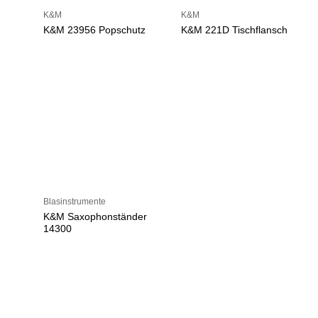
K&M
K&M
K&M 23956 Popschutz
K&M 221D Tischflansch
Blasinstrumente
K&M Saxophonständer
14300