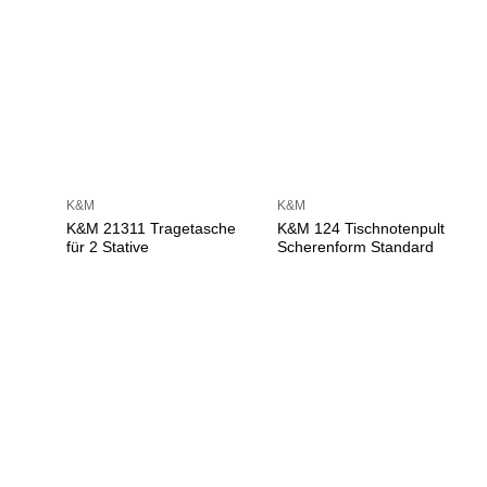
K&M
K&M
K&M 21311 Tragetasche
K&M 124 Tischnotenpult
für 2 Stative
Scherenform Standard