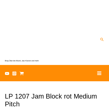
Zum
Inhalt
springen
Suc
Blog Über die Musik, das Klavier und mehr
LP 1207 Jam Block rot Medium
Pitch