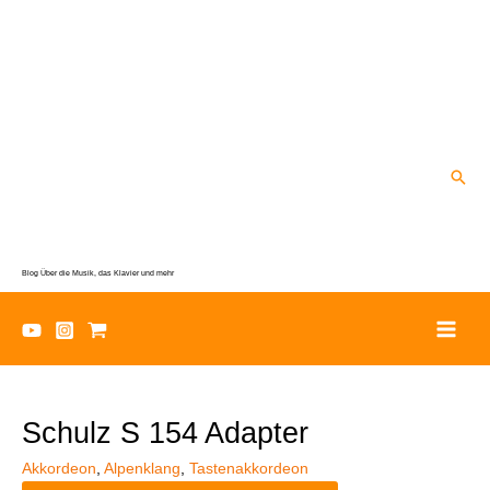
Zum
Inhalt
springen
Suc
Blog Über die Musik, das Klavier und mehr
Schulz S 154 Adapter
Akkordeon
,
Alpenklang
,
Tastenakkordeon