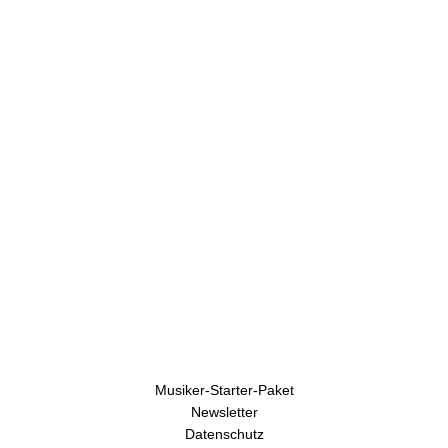
U
h
r
e
n
Musiker-Starter-Paket
Newsletter
Datenschutz