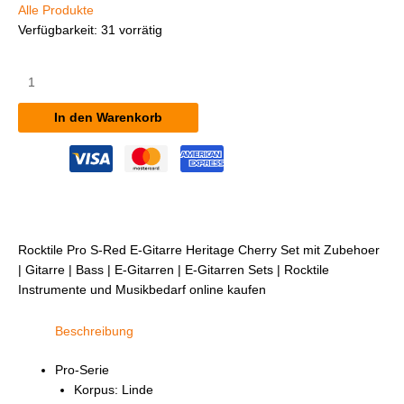
Alle Produkte
Verfügbarkeit:
31 vorrätig
Rocktile
Pro
S-
In den Warenkorb
Red
E-
Gitarre
Heritage
Cherry
Set
mit
Rocktile Pro S-Red E-Gitarre Heritage Cherry Set mit Zubehoer
Zubehör
| Gitarre | Bass | E-Gitarren | E-Gitarren Sets | Rocktile
Menge
Instrumente und Musikbedarf online kaufen
Beschreibung
Pro-Serie
Korpus: Linde