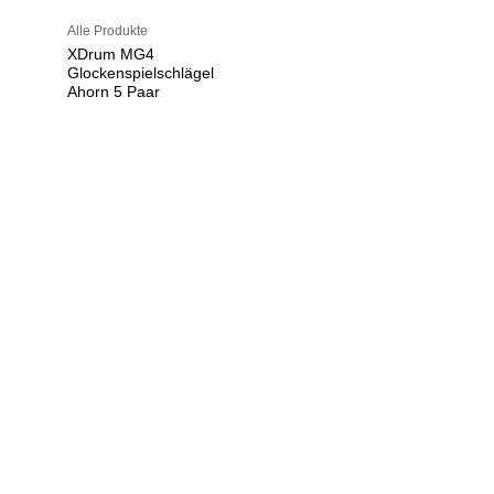
Alle Produkte
XDrum MG4
Glockenspielschlägel
Ahorn 5 Paar
U
h