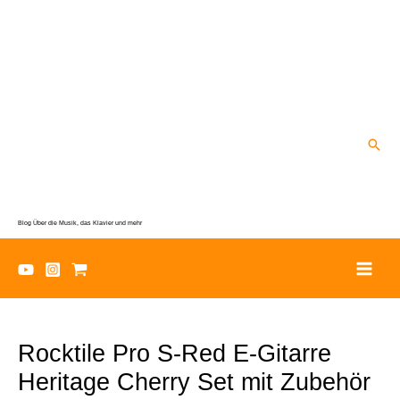
Zum
Inhalt
springen
Suc
Blog Über die Musik, das Klavier und mehr
Rocktile Pro S-Red E-Gitarre
Heritage Cherry Set mit Zubehör