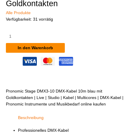
Goldkontakten
Alle Produkte
Verfügbarkeit:
31 vorrätig
Pronomic
Stage
DMX3-
In den Warenkorb
10
DMX-
Kabel
10m
blau
mit
Goldkontakten
Pronomic Stage DMX3-10 DMX-Kabel 10m blau mit
Menge
Goldkontakten | Live | Studio | Kabel | Multicores | DMX-Kabel |
Pronomic Instrumente und Musikbedarf online kaufen
Beschreibung
Professionelles DMX-Kabel