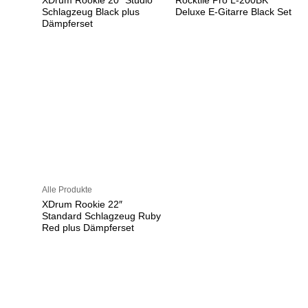
XDrum Rookie 20″ Studio
Rocktile Pro L-200BK
Schlagzeug Black plus
Deluxe E-Gitarre Black Set
Dämpferset
Alle Produkte
XDrum Rookie 22″
Standard Schlagzeug Ruby
Red plus Dämpferset