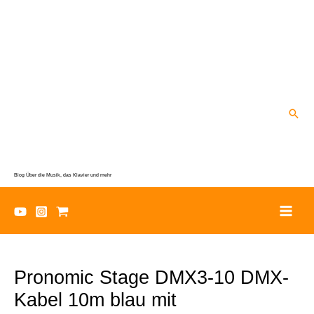
Zum
Inhalt
springen
Suc
Blog Über die Musik, das Klavier und mehr
Pronomic Stage DMX3-10 DMX-
Kabel 10m blau mit