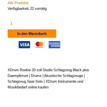
Alle Produkte
Verfügbarkeit:
22 vorrätig
XDrum
Rookie
20"
In den Warenkorb
Studio
Schlagzeug
Black
plus
Dämpferset
Menge
XDrum Rookie 20 zoll Studio Schlagzeug Black plus
Daempferset | Drums | Akustische Schlagzeuge |
Schlagzeug Spar-Sets | XDrum Instrumente und
Musikbedarf online kaufen