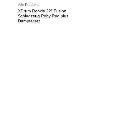
Alle Produkte
XDrum Rookie 22″ Fusion
Schlagzeug Ruby Red plus
Dämpferset
U
h