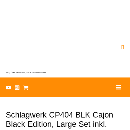
Zum
Inhalt
springen
Suc
Blog Über die Musik, das Klavier und mehr
Schlagwerk CP404 BLK Cajon
Black Edition, Large Set inkl.