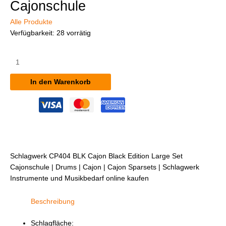
Cajonschule
Alle Produkte
Verfügbarkeit:
28 vorrätig
Schlagwerk
CP404
BLK
In den Warenkorb
Cajon
Black
Edition,
Large
Set
inkl.
Cajonschule
Schlagwerk CP404 BLK Cajon Black Edition Large Set
Menge
Cajonschule | Drums | Cajon | Cajon Sparsets | Schlagwerk
Instrumente und Musikbedarf online kaufen
Beschreibung
Schlagfläche: