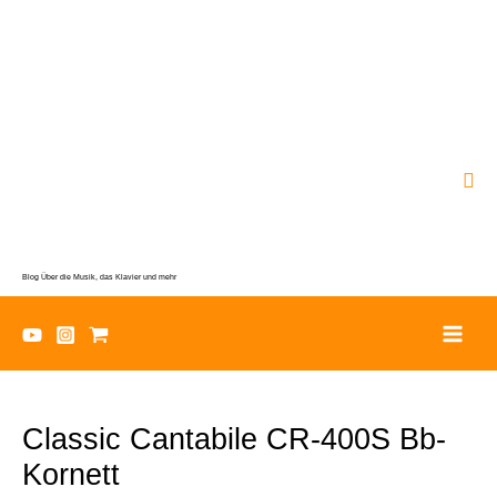
Zum
Inhalt
springen
Suc
Blog Über die Musik, das Klavier und mehr
Classic Cantabile CR-400S Bb-
Kornett