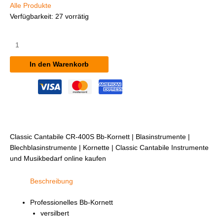
Alle Produkte
Verfügbarkeit:
27 vorrätig
Classic
Cantabile
CR-
In den Warenkorb
400S
Bb-
Kornett
Menge
Classic Cantabile CR-400S Bb-Kornett | Blasinstrumente |
Blechblasinstrumente | Kornette | Classic Cantabile Instrumente
und Musikbedarf online kaufen
Beschreibung
Professionelles Bb-Kornett
versilbert