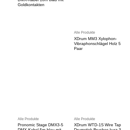
Goldkontakten
Alle Produkte
XDrum MM3 Xylophon-
Vibraphonschlägel Holz 5
Paar
Alle Produkte
Alle Produkte
Pronomic Stage DMX3-5
XDrum WTD-1S Wire Tap
DMX-Kabel 5m blau mit
Drumstick Brushes kurz 3