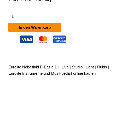
Eurolite
Nebelfluid
B-
In den Warenkorb
Basic
1
l
Menge
Eurolite Nebelfluid B-Basic 1 l | Live | Studio | Licht | Fluids |
Eurolite Instrumente und Musikbedarf online kaufen