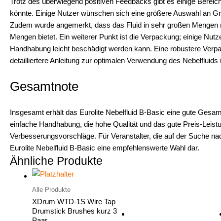
Trotz des überwiegend positiven Feedbacks gibt es einige Bereich
könnte. Einige Nutzer wünschen sich eine größere Auswahl an Gr
Zudem wurde angemerkt, dass das Fluid in sehr großen Mengen mögl
Mengen bietet. Ein weiterer Punkt ist die Verpackung; einige Nu
Handhabung leicht beschädigt werden kann. Eine robustere Verpac
detailliertere Anleitung zur optimalen Verwendung des Nebelflu
Gesamtnote
Insgesamt erhält das Eurolite Nebelfluid B-Basic eine gute Gesam
einfache Handhabung, die hohe Qualität und das gute Preis-Leist
Verbesserungsvorschläge. Für Veranstalter, die auf der Suche nach
Eurolite Nebelfluid B-Basic eine empfehlenswerte Wahl dar.
Ähnliche Produkte
Alle Produkte
XDrum WTD-1S Wire Tap
Drumstick Brushes kurz 3
Paar