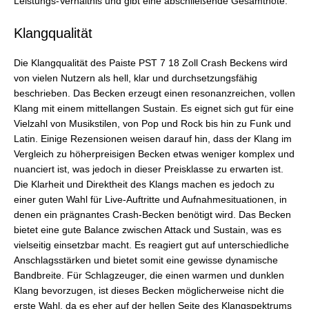
Leistungs-Verhältnis und gibt eine abschließende Gesamtnote.
Klangqualität
Die Klangqualität des Paiste PST 7 18 Zoll Crash Beckens wird
von vielen Nutzern als hell, klar und durchsetzungsfähig
beschrieben. Das Becken erzeugt einen resonanzreichen, vollen
Klang mit einem mittellangen Sustain. Es eignet sich gut für eine
Vielzahl von Musikstilen, von Pop und Rock bis hin zu Funk und
Latin. Einige Rezensionen weisen darauf hin, dass der Klang im
Vergleich zu höherpreisigen Becken etwas weniger komplex und
nuanciert ist, was jedoch in dieser Preisklasse zu erwarten ist.
Die Klarheit und Direktheit des Klangs machen es jedoch zu
einer guten Wahl für Live-Auftritte und Aufnahmesituationen, in
denen ein prägnantes Crash-Becken benötigt wird. Das Becken
bietet eine gute Balance zwischen Attack und Sustain, was es
vielseitig einsetzbar macht. Es reagiert gut auf unterschiedliche
Anschlagsstärken und bietet somit eine gewisse dynamische
Bandbreite. Für Schlagzeuger, die einen warmen und dunklen
Klang bevorzugen, ist dieses Becken möglicherweise nicht die
erste Wahl, da es eher auf der hellen Seite des Klangspektrums