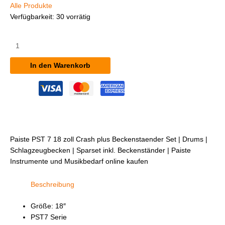
Alle Produkte
Verfügbarkeit:
30 vorrätig
Paiste
PST
7
In den Warenkorb
18"
Crash
+
Beckenständer
Set
Menge
Paiste PST 7 18 zoll Crash plus Beckenstaender Set | Drums |
Schlagzeugbecken | Sparset inkl. Beckenständer | Paiste
Instrumente und Musikbedarf online kaufen
Beschreibung
Größe: 18″
PST7 Serie