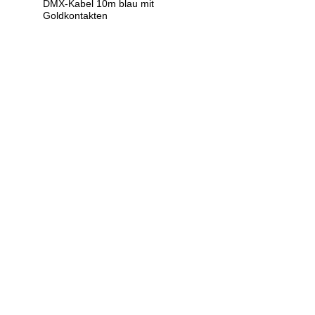
DMX-Kabel 10m blau mit
Goldkontakten
U
h
r
e