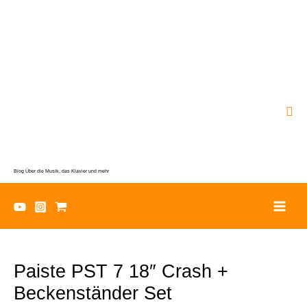
Zum
Inhalt
springen
Suc
Blog Über die Musik, das Klavier und mehr
Paiste PST 7 18″ Crash +
Beckenständer Set