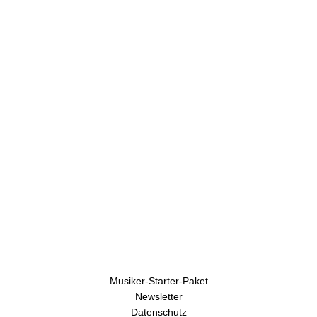
U
h
r
e
n
Musiker-Starter-Paket
Newsletter
Datenschutz