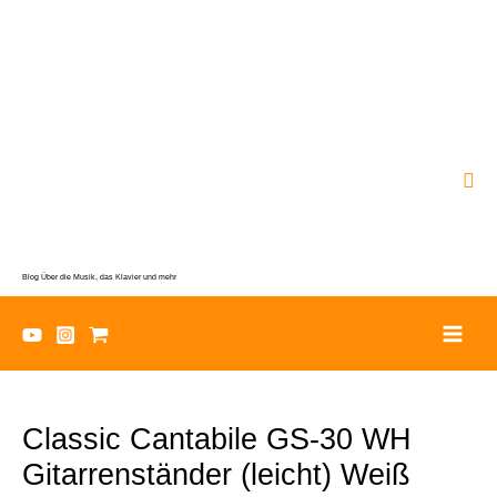
Zum
Inhalt
springen
Suc
Blog Über die Musik, das Klavier und mehr
Classic Cantabile GS-30 WH
Gitarrenständer (leicht) Weiß