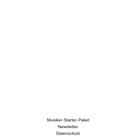
U
h
r
e
n
Musiker-Starter-Paket
Newsletter
Datenschutz