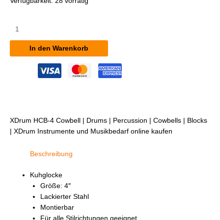
Verfügbarkeit:
28 vorrätig
XDrum
HCB-
4
In den Warenkorb
Cowbell
Menge
XDrum HCB-4 Cowbell | Drums | Percussion | Cowbells | Blocks
| XDrum Instrumente und Musikbedarf online kaufen
Beschreibung
Kuhglocke
Größe: 4″
Lackierter Stahl
Montierbar
Für alle Stilrichtungen geeignet