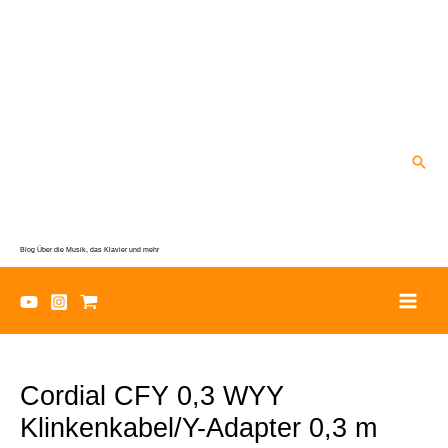
Zum
Inhalt
springen
Suc
Blog Über die Musik, das Klavier und mehr
Cordial CFY 0,3 WYY
Klinkenkabel/Y-Adapter 0,3 m