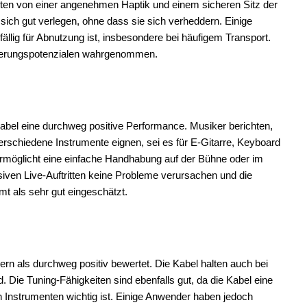
chten von einer angenehmen Haptik und einem sicheren Sitz der
 sich gut verlegen, ohne dass sie sich verheddern. Einige
llig für Abnutzung ist, insbesondere bei häufigem Transport.
esserungspotenzialen wahrgenommen.
Kabel eine durchweg positive Performance. Musiker berichten,
verschiedene Instrumente eignen, sei es für E-Gitarre, Keyboard
l ermöglicht eine einfache Handhabung auf der Bühne oder im
siven Live-Auftritten keine Probleme verursachen und die
amt als sehr gut eingeschätzt.
ern als durchweg positiv bewertet. Die Kabel halten auch bei
ie Tuning-Fähigkeiten sind ebenfalls gut, da die Kabel eine
n Instrumenten wichtig ist. Einige Anwender haben jedoch