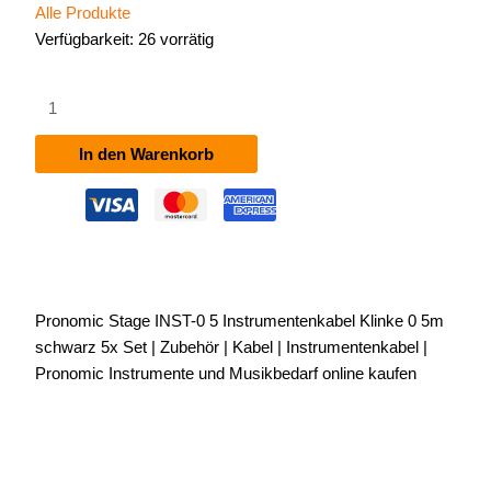
Alle Produkte
Verfügbarkeit:
26 vorrätig
Pronomic
Stage
INST-
In den Warenkorb
0,5
Instrumentenkabel
Klinke
0,5m
schwarz
5x
Pronomic Stage INST-0 5 Instrumentenkabel Klinke 0 5m
Set
schwarz 5x Set | Zubehör | Kabel | Instrumentenkabel |
Menge
Pronomic Instrumente und Musikbedarf online kaufen