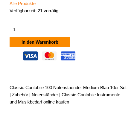
Alle Produkte
Verfügbarkeit:
21 vorrätig
Classic
Cantabile
100
In den Warenkorb
Notenständer
Medium
Blau
10er
Set
Menge
Classic Cantabile 100 Notenstaender Medium Blau 10er Set
| Zubehör | Notenständer | Classic Cantabile Instrumente
und Musikbedarf online kaufen