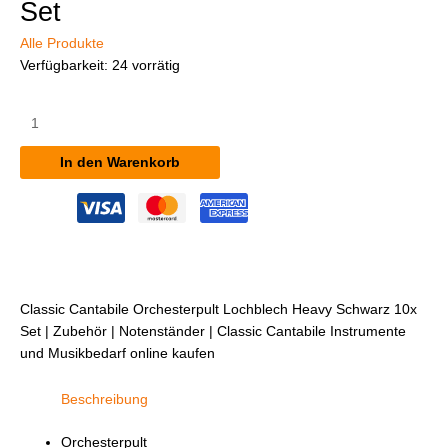
Set
Alle Produkte
Verfügbarkeit:
24 vorrätig
Classic
Cantabile
Orchesterpult
In den Warenkorb
Lochblech
Heavy
Schwarz
10x
Set
Menge
Classic Cantabile Orchesterpult Lochblech Heavy Schwarz 10x
Set | Zubehör | Notenständer | Classic Cantabile Instrumente
und Musikbedarf online kaufen
Beschreibung
Orchesterpult