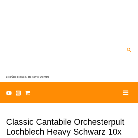
Zum
Inhalt
springen
Suc
Blog Über die Musik, das Klavier und mehr
Classic Cantabile Orchesterpult
Lochblech Heavy Schwarz 10x