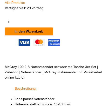
Alle Produkte
Verfügbarkeit:
29 vorrätig
McGrey
100/2
B
In den Warenkorb
Notenständer
schwarz,
mit
Tasche
3er
Set
Menge
McGrey 100 2 B Notenstaender schwarz mit Tasche 3er Set |
Zubehör | Notenständer | McGrey Instrumente und Musikbedarf
online kaufen
Beschreibung
3er-Sparset Notenständer
Höhenverstellbar von ca. 46-130 cm