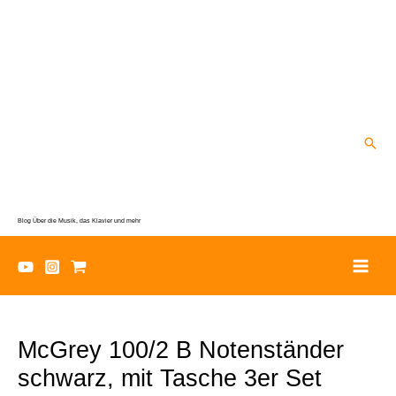
Zum
Inhalt
springen
Suc
Blog Über die Musik, das Klavier und mehr
McGrey 100/2 B Notenständer
schwarz, mit Tasche 3er Set