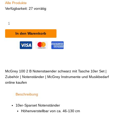
Alle Produkte
Verfügbarkeit:
27 vorrätig
McGrey
100/2
B
In den Warenkorb
Notenständer
schwarz,
mit
Tasche
10er
Set
Menge
McGrey 100 2 B Notenstaender schwarz mit Tasche 10er Set |
Zubehör | Notenständer | McGrey Instrumente und Musikbedarf
online kaufen
Beschreibung
10er-Sparset Notenständer
Höhenverstellbar von ca. 46-130 cm