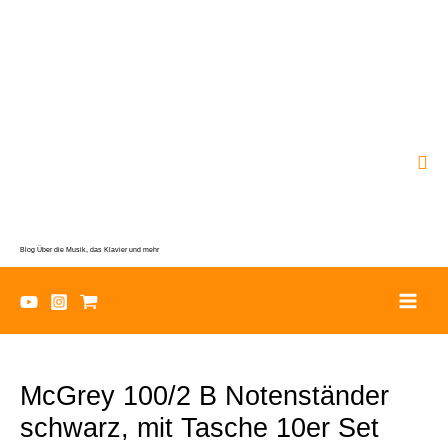
Zum
Inhalt
springen
Suc
Blog Über die Musik, das Klavier und mehr
McGrey 100/2 B Notenständer
schwarz, mit Tasche 10er Set