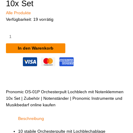
10x Set
Alle Produkte
Verfügbarkeit:
19 vorrätig
Pronomic
OS-
01P
In den Warenkorb
Orchesterpult
Lochblech
mit
Notenklemmen
10x
Set
Menge
Pronomic OS-01P Orchesterpult Lochblech mit Notenklemmen
10x Set | Zubehör | Notenständer | Pronomic Instrumente und
Musikbedarf online kaufen
Beschreibung
10 stabile Orchesterpulte mit Lochblechablage