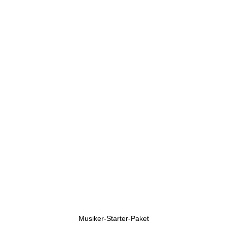
U
h
r
e
n
Musiker-Starter-Paket