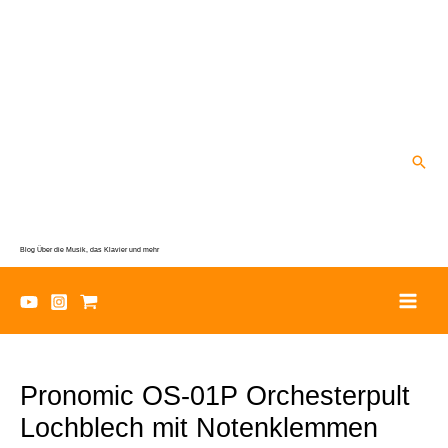
Zum
Inhalt
springen
Suc
Blog Über die Musik, das Klavier und mehr
Pronomic OS-01P Orchesterpult
Lochblech mit Notenklemmen