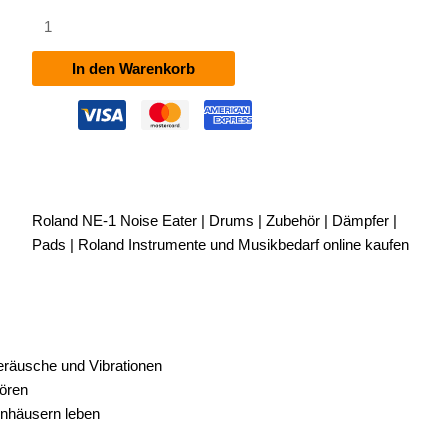
Roland
NE-
1
In den Warenkorb
Noise
Eater
Menge
Roland NE-1 Noise Eater | Drums | Zubehör | Dämpfer |
Pads | Roland Instrumente und Musikbedarf online kaufen
geräusche und Vibrationen
tören
enhäusern leben