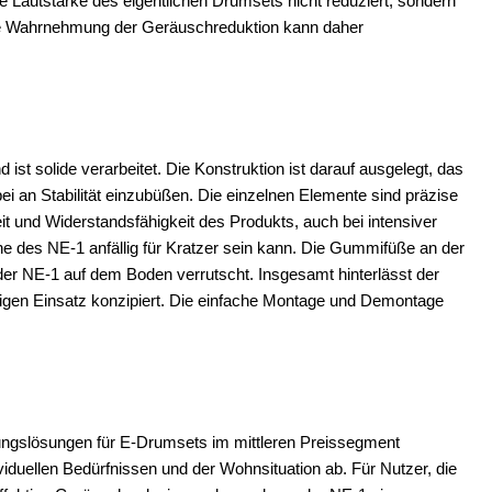
ie Lautstärke des eigentlichen Drumsets nicht reduziert, sondern
tive Wahrnehmung der Geräuschreduktion kann daher
ist solide verarbeitet. Die Konstruktion ist darauf ausgelegt, das
an Stabilität einzubüßen. Die einzelnen Elemente sind präzise
t und Widerstandsfähigkeit des Produkts, auch bei intensiver
he des NE-1 anfällig für Kratzer sein kann. Die Gummifüße an der
der NE-1 auf dem Boden verrutscht. Insgesamt hinterlässt der
stigen Einsatz konzipiert. Die einfache Montage und Demontage
ungslösungen für E-Drumsets im mittleren Preissegment
dividuellen Bedürfnissen und der Wohnsituation ab. Für Nutzer, die