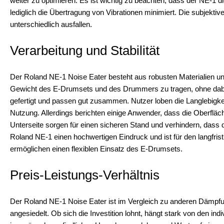
weiter zu optimieren. Es ist wichtig zu beachten, dass der NE-1 d
lediglich die Übertragung von Vibrationen minimiert. Die subjek
unterschiedlich ausfallen.
Verarbeitung und Stabilität
Der Roland NE-1 Noise Eater besteht aus robusten Materialien und 
Gewicht des E-Drumsets und des Drummers zu tragen, ohne dabei 
gefertigt und passen gut zusammen. Nutzer loben die Langlebigkei
Nutzung. Allerdings berichten einige Anwender, dass die Oberfläc
Unterseite sorgen für einen sicheren Stand und verhindern, dass 
Roland NE-1 einen hochwertigen Eindruck und ist für den langfri
ermöglichen einen flexiblen Einsatz des E-Drumsets.
Preis-Leistungs-Verhältnis
Der Roland NE-1 Noise Eater ist im Vergleich zu anderen Dämpf
angesiedelt. Ob sich die Investition lohnt, hängt stark von den in