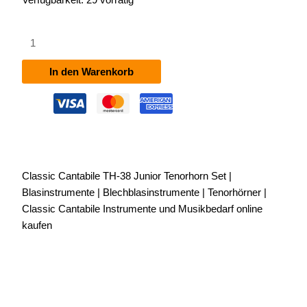
Classic
Cantabile
TH-
In den Warenkorb
38
Junior
Tenorhorn
Set
Menge
Classic Cantabile TH-38 Junior Tenorhorn Set |
Blasinstrumente | Blechblasinstrumente | Tenorhörner |
Classic Cantabile Instrumente und Musikbedarf online
kaufen