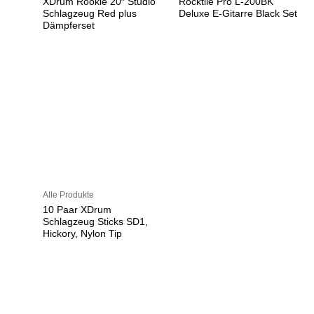
XDrum Rookie 20″ Studio
Rocktile Pro L-200BK
Schlagzeug Red plus
Deluxe E-Gitarre Black Set
Dämpferset
Alle Produkte
10 Paar XDrum
Schlagzeug Sticks SD1,
Hickory, Nylon Tip