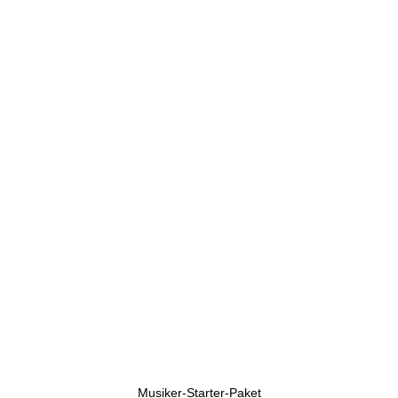
U
h
r
e
n
Musiker-Starter-Paket