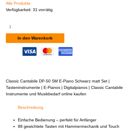
Alle Produkte
Verfügbarkeit:
31 vorrätig
Classic
Cantabile
DP-
In den Warenkorb
50
SM
E-
Piano
Schwarz
matt
Set
Classic Cantabile DP-50 SM E-Piano Schwarz matt Set |
Menge
Tasteninstrumente | E-Pianos | Digitalpianos | Classic Cantabile
Instrumente und Musikbedarf online kaufen
Beschreibung
Einfache Bedienung – perfekt für Anfänger
88 gewichtete Tasten mit Hammermechanik und Touch