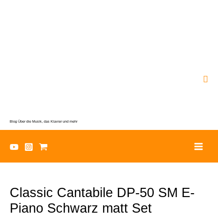
Zum
Inhalt
springen
Suc
Blog Über die Musik, das Klavier und mehr
Classic Cantabile DP-50 SM E-
Piano Schwarz matt Set