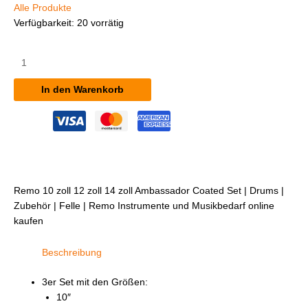
Alle Produkte
Verfügbarkeit:
20 vorrätig
Remo
10"
12"
In den Warenkorb
14"
Ambassador
Coated
Set
Menge
Remo 10 zoll 12 zoll 14 zoll Ambassador Coated Set | Drums |
Zubehör | Felle | Remo Instrumente und Musikbedarf online
kaufen
Beschreibung
3er Set mit den Größen:
10″