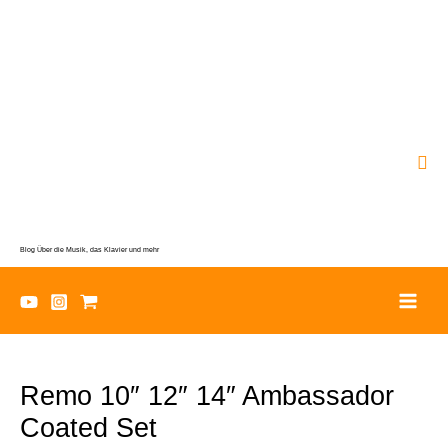
Zum
Inhalt
springen
Suc
Blog Über die Musik, das Klavier und mehr
Remo 10″ 12″ 14″ Ambassador
Coated Set