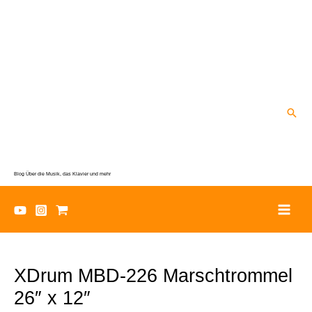
Zum
Inhalt
springen
Suc
Blog Über die Musik, das Klavier und mehr
XDrum MBD-226 Marschtrommel
26″ x 12″