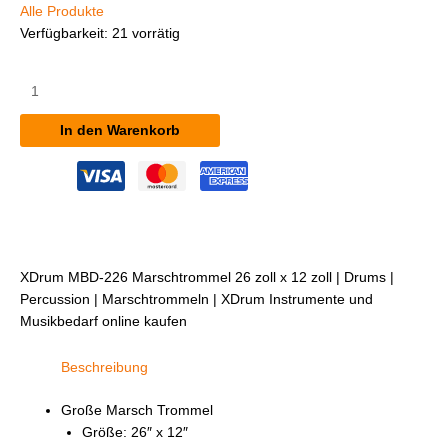
Alle Produkte
Verfügbarkeit:
21 vorrätig
XDrum
MBD-
226
In den Warenkorb
Marschtrommel
26"
x
12"
Menge
XDrum MBD-226 Marschtrommel 26 zoll x 12 zoll | Drums |
Percussion | Marschtrommeln | XDrum Instrumente und
Musikbedarf online kaufen
Beschreibung
Große Marsch Trommel
Größe: 26″ x 12″