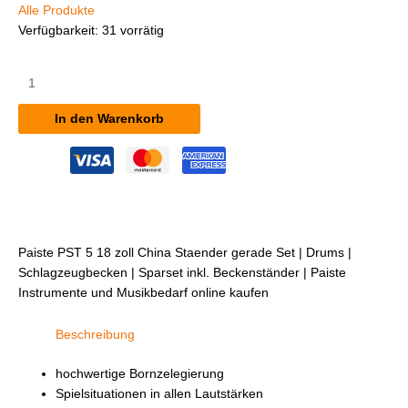
Alle Produkte
Verfügbarkeit:
31 vorrätig
Paiste
PST
5
In den Warenkorb
18"
China
Ständer
gerade
Set
Menge
Paiste PST 5 18 zoll China Staender gerade Set | Drums |
Schlagzeugbecken | Sparset inkl. Beckenständer | Paiste
Instrumente und Musikbedarf online kaufen
Beschreibung
hochwertige Bornzelegierung
Spielsituationen in allen Lautstärken