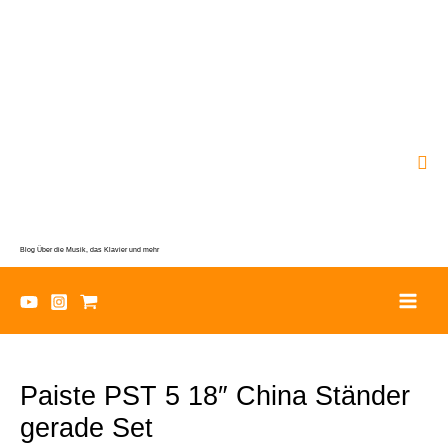
Zum
Inhalt
springen
Suc
Blog Über die Musik, das Klavier und mehr
Paiste PST 5 18″ China Ständer
gerade Set