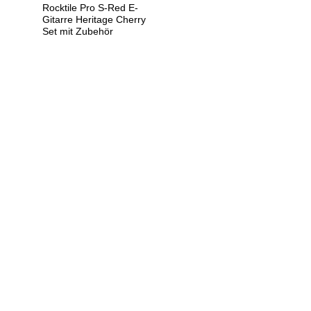
Rocktile Pro S-Red E-
Gitarre Heritage Cherry
Set mit Zubehör
U
h
r