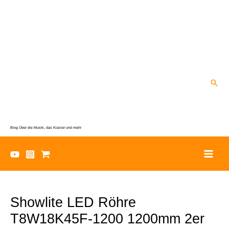
Zum
Inhalt
springen
Suc
Blog Über die Musik, das Klavier und mehr
Showlite LED Röhre
T8W18K45F-1200 1200mm 2er