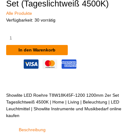
Set (Tageslichtweiß 4500K)
Alle Produkte
Verfügbarkeit:
30 vorrätig
Showlite
LED
Röhre
In den Warenkorb
T8W18K45F-
1200
1200mm
2er
Set
(Tageslichtweiß
4500K)
Showlite LED Roehre T8W18K45F-1200 1200mm 2er Set
Menge
Tageslichtweiß 4500K | Home | Living | Beleuchtung | LED
Leuchtmittel | Showlite Instrumente und Musikbedarf online
kaufen
Beschreibung