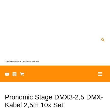
Zum
Inhalt
springen
Suc
Blog Über die Musik, das Klavier und mehr
Pronomic Stage DMX3-2,5 DMX-
Kabel 2,5m 10x Set