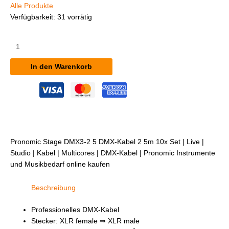
Alle Produkte
Verfügbarkeit:
31 vorrätig
Pronomic
Stage
DMX3-
In den Warenkorb
2,5
DMX-
Kabel
2,5m
10x
Set
Menge
Pronomic Stage DMX3-2 5 DMX-Kabel 2 5m 10x Set | Live |
Studio | Kabel | Multicores | DMX-Kabel | Pronomic Instrumente
und Musikbedarf online kaufen
Beschreibung
Professionelles DMX-Kabel
Stecker: XLR female ⇒ XLR male