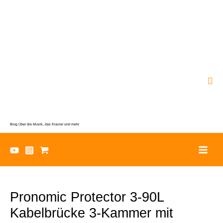
Zum
Inhalt
springen
Suc
Blog Über die Musik, das Klavier und mehr
Pronomic Protector 3-90L
Kabelbrücke 3-Kammer mit