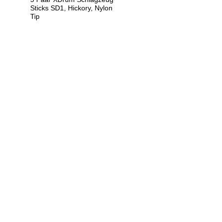
Sticks SD1, Hickory, Nylon
Tip
U
h
r
e