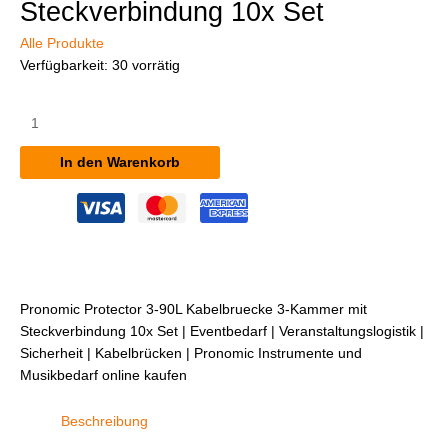
Steckverbindung 10x Set
Alle Produkte
Verfügbarkeit:
30 vorrätig
Pronomic
Protector
3-
In den Warenkorb
90L
Kabelbrücke
3-
Kammer
mit
Steckverbindung
10x
Pronomic Protector 3-90L Kabelbruecke 3-Kammer mit
Set
Steckverbindung 10x Set | Eventbedarf | Veranstaltungslogistik |
Menge
Sicherheit | Kabelbrücken | Pronomic Instrumente und
Musikbedarf online kaufen
Beschreibung