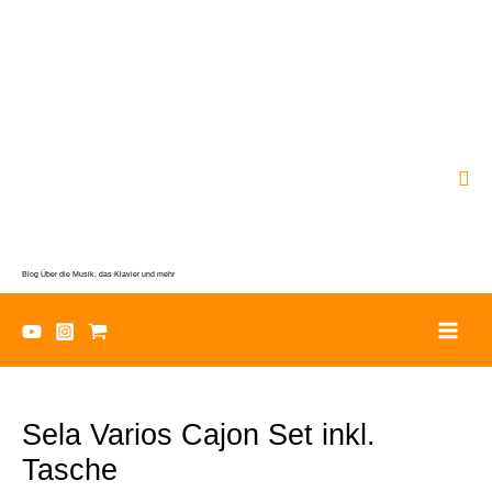
Zum
Inhalt
springen
Suc
Blog Über die Musik, das Klavier und mehr
Sela Varios Cajon Set inkl.
Tasche