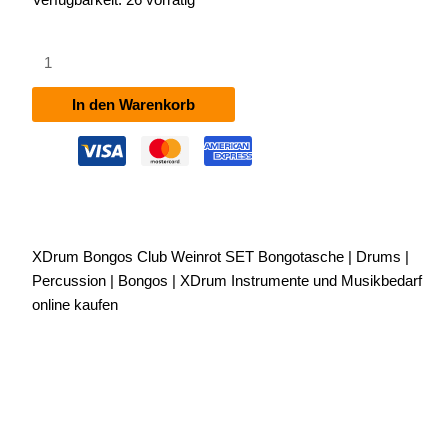
XDrum
Bongos
Club
In den Warenkorb
Weinrot
SET
inkl.
Bongotasche
Menge
XDrum Bongos Club Weinrot SET Bongotasche | Drums |
Percussion | Bongos | XDrum Instrumente und Musikbedarf
online kaufen